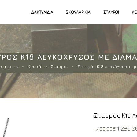
ΔΑΚΤΥΛΊΔΙΑ
ΣΚΟΥΛΑΡΊΚΙΑ
ΣΤΑΥΡΟΊ
ΚΟ
ΥΡΌΣ Κ18 ΛΕΥΚΌΧΡΥΣΟΣ ΜΕ ΔΙΑΜΆ
σμήματα
Χρυσά
Σταυροί
Σταυρός Κ18 Λευκόχρυσος μ
Σταυρός Κ18 
Origin
1.280,0
1.430,00
€
price