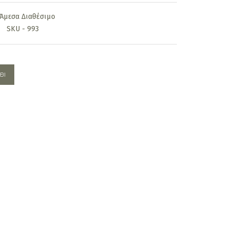
is:
Άμεσα Διαθέσιμο
0€.
1.280,00€.
SKU - 993
ΘΙ