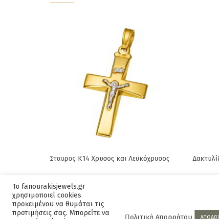
Σταυρος Κ14 Χρυσος και Λευκόχρυσος
Δακτυλί
Original
Current
370,00
€
415,00
€
2.225,
Το fanourakisjewels.gr
price
price
χρησιμοποιεί cookies
was:
is:
προκειμένου να θυμάται τις
προτιμήσεις σας. Μπορείτε να
415,00€.
370,00€.
Πολιτική Απορρήτου
ΑΠΟΔΟ