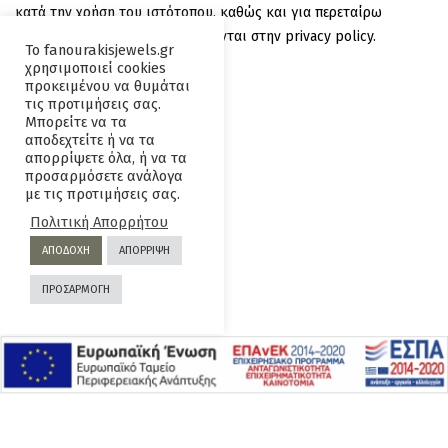
κατά την χρήση του ιστότοπου, καθώς και για περεταίρω
σκοπούς όπως αυτοί περιγράφονται στην
privacy policy
.
Το fanourakisjewels.gr
χρησιμοποιεί cookies
προκειμένου να θυμάται
τις προτιμήσεις σας.
Μπορείτε να τα
αποδεχτείτε ή να τα
απορρίψετε όλα, ή να τα
προσαρμόσετε ανάλογα
με τις προτιμήσεις σας.
Επικοινωνία
Όροι και
Πολιτική Απορρήτου
Προϋποθέσεις
ΑΠΟΔΟΧΗ
ΑΠΟΡΡΙΨΗ
Πολιτική
Πολιτική
ΠΡΟΣΑΡΜΟΓΗ
Απορρήτου
επιστροφών
© Copyright 2016 & Made with
by
ArrowHitech