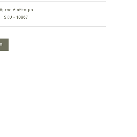
is:
Άμεσα Διαθέσιμο
.
359,00€.
SKU - 10867
ΘΙ