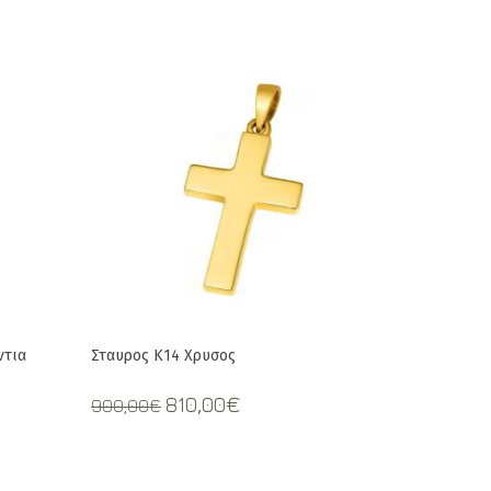
ντια
Σταυρος Κ14 Χρυσος
t
Original
Current
810,00
€
900,00
€
price
price
was:
is:
€.
900,00€.
810,00€.