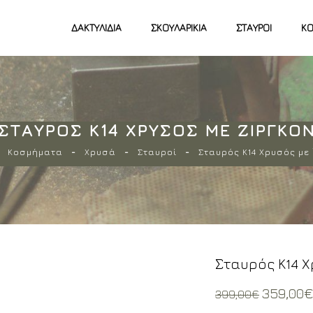
ΔΑΚΤΥΛΊΔΙΑ
ΣΚΟΥΛΑΡΊΚΙΑ
ΣΤΑΥΡΟΊ
ΚΟ
ΣΤΑΥΡΌΣ Κ14 ΧΡΥΣΌΣ ΜΕ ΖΙΡΓΚΌ
Κοσμήματα
Χρυσά
Σταυροί
Σταυρός Κ14 Χρυσός με 
Σταυρός Κ14 Χ
Origina
359,00
399,00
€
price