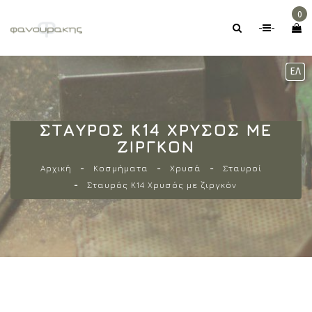
0
-
-
ΕΛ
ΣΤΑΥΡΌΣ Κ14 ΧΡΥΣΌΣ ΜΕ
ΖΙΡΓΚΌΝ
Αρχική
Κοσμήματα
Χρυσά
Σταυροί
Σταυρός Κ14 Χρυσός με ζιργκόν