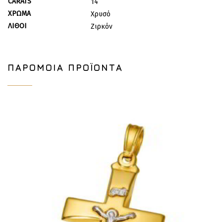
CARATS
14
ΧΡΏΜΑ
Χρυσό
ΛΊΘΟΙ
Ζιρκόν
ΠΑΡΌΜΟΙΑ ΠΡΟΪΌΝΤΑ