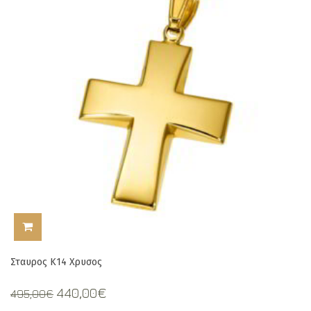
ΠΡΟΣΘΉΚΗ ΣΤΟ ΚΑΛΆΘΙ
Σταυρος Κ14 Χρυσος
Original
Current
440,00
€
495,00
€
price
price