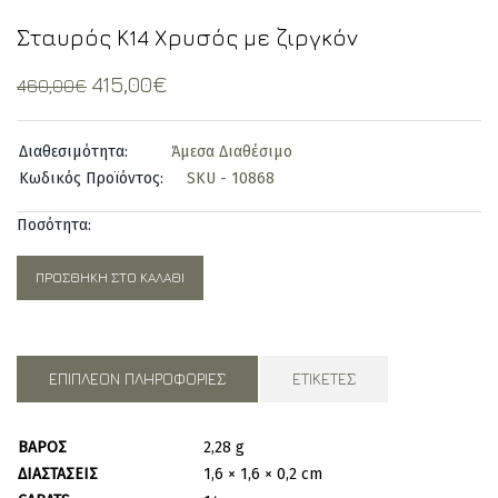
Σταυρός Κ14 Χρυσός με ζιργκόν
Original
Current
415,00
€
460,00
€
price
price
was:
is:
Διαθεσιμότητα:
Άμεσα Διαθέσιμο
460,00€.
415,00€.
Κωδικός Προϊόντος:
SKU - 10868
Ποσότητα:
ΠΡΟΣΘΉΚΗ ΣΤΟ ΚΑΛΆΘΙ
ΕΠΙΠΛΈΟΝ ΠΛΗΡΟΦΟΡΊΕΣ
ΕΤΙΚΈΤΕΣ
ΒΆΡΟΣ
2,28 g
ΔΙΑΣΤΆΣΕΙΣ
1,6 × 1,6 × 0,2 cm