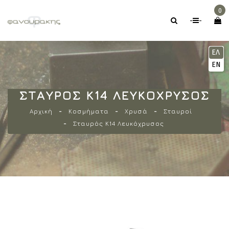
0
-
-
ΕΛ
EN
ΣΤΑΥΡΌΣ Κ14 ΛΕΥΚΌΧΡΥΣΟΣ
Αρχική
Κοσμήματα
Χρυσά
Σταυροί
Σταυρός Κ14 Λευκόχρυσος