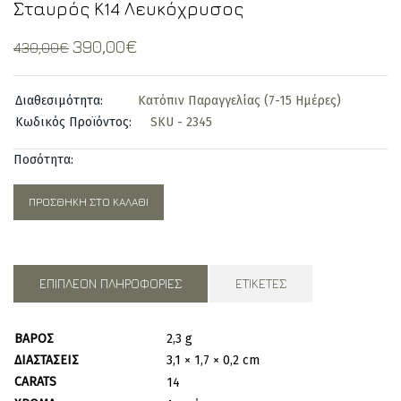
Σταυρός Κ14 Λευκόχρυσος
Original
Current
390,00
€
430,00
€
price
price
was:
is:
Διαθεσιμότητα:
Κατόπιν Παραγγελίας (7-15 Ημέρες)
430,00€.
390,00€.
Κωδικός Προϊόντος:
SKU - 2345
Ποσότητα:
ΠΡΟΣΘΉΚΗ ΣΤΟ ΚΑΛΆΘΙ
ΕΠΙΠΛΈΟΝ ΠΛΗΡΟΦΟΡΊΕΣ
ΕΤΙΚΈΤΕΣ
ΒΆΡΟΣ
2,3 g
ΔΙΑΣΤΆΣΕΙΣ
3,1 × 1,7 × 0,2 cm
CARATS
14