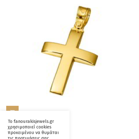
ΠΡΟΣΘΉΚΗ ΣΤΟ ΚΑΛΆΘΙ
Το fanourakisjewels.gr
χρησιμοποιεί cookies
Σταυρος Κ14 Χρυσος
προκειμένου να θυμάται
τις προτιμήσεις σας.