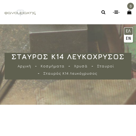
0
-
-
ΕΛ
EN
ΣΤΑΥΡΌΣ Κ14 ΛΕΥΚΌΧΡΥΣΟΣ
Αρχική
Κοσμήματα
Χρυσά
Σταυροί
Σταυρός Κ14 Λευκόχρυσος