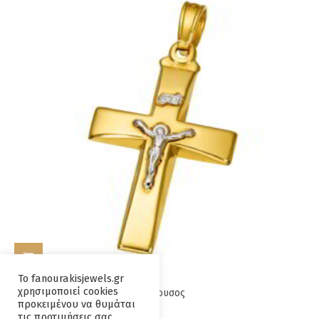
ΠΡΟΣΘΉΚΗ ΣΤΟ ΚΑΛΆΘΙ
Το fanourakisjewels.gr
χρησιμοποιεί cookies
Σταυρος Κ14 Χρυσος και Λευκόχρυσος
προκειμένου να θυμάται
τις προτιμήσεις σας.