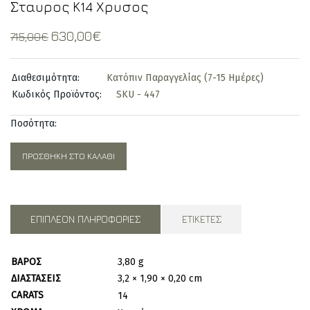
Σταυρος Κ14 Χρυσος
Original
Current
630,00
€
715,00
€
price
price
was:
is:
Διαθεσιμότητα:
Κατόπιν Παραγγελίας (7-15 Ημέρες)
715,00€.
630,00€.
Κωδικός Προϊόντος:
SKU - 447
Ποσότητα:
ΠΡΟΣΘΉΚΗ ΣΤΟ ΚΑΛΆΘΙ
ΕΠΙΠΛΈΟΝ ΠΛΗΡΟΦΟΡΊΕΣ
ΕΤΙΚΈΤΕΣ
ΒΆΡΟΣ
3,80 g
ΔΙΑΣΤΆΣΕΙΣ
3,2 × 1,90 × 0,20 cm
CARATS
14