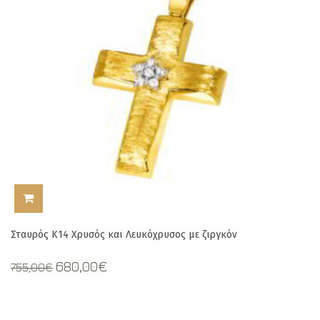
ΠΡΟΣΘΉΚΗ ΣΤΟ ΚΑΛΆΘΙ
Σταυρός Κ14 Χρυσός και Λευκόχρυσος με ζιργκόν
Original
Current
680,00
€
755,00
€
price
price
was:
is:
755,00€.
680,00€.