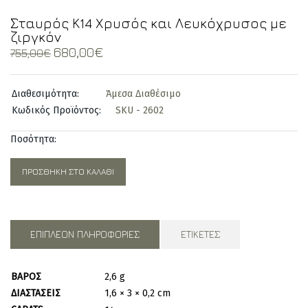
Σταυρός Κ14 Χρυσός και Λευκόχρυσος με
ζιργκόν
Original
Current
680,00
€
755,00
€
price
price
was:
is:
Διαθεσιμότητα:
Άμεσα Διαθέσιμο
755,00€.
680,00€.
Κωδικός Προϊόντος:
SKU - 2602
Ποσότητα:
ΠΡΟΣΘΉΚΗ ΣΤΟ ΚΑΛΆΘΙ
ΕΠΙΠΛΈΟΝ ΠΛΗΡΟΦΟΡΊΕΣ
ΕΤΙΚΈΤΕΣ
ΒΆΡΟΣ
2,6 g
ΔΙΑΣΤΆΣΕΙΣ
1,6 × 3 × 0,2 cm