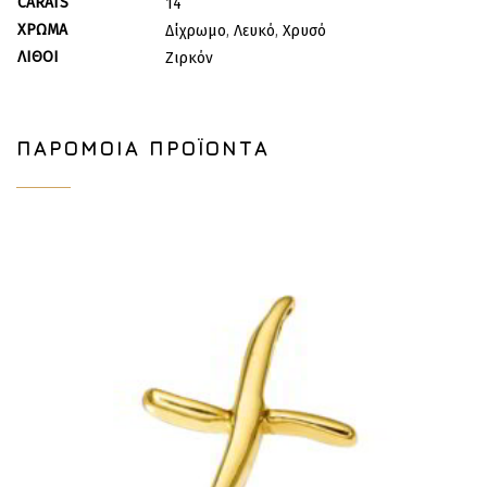
CARATS
14
ΧΡΏΜΑ
Δίχρωμο
,
Λευκό
,
Χρυσό
ΛΊΘΟΙ
Ζιρκόν
ΠΑΡΌΜΟΙΑ ΠΡΟΪΌΝΤΑ