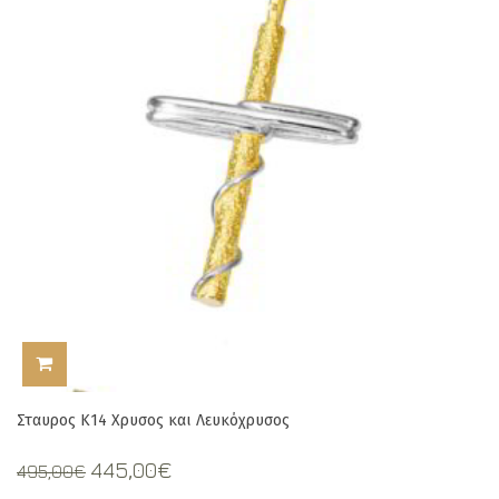
ΠΡΟΣΘΉΚΗ ΣΤΟ ΚΑΛΆΘΙ
Σταυρος Κ14 Χρυσος και Λευκόχρυσος
Original
Current
445,00
€
495,00
€
price
price