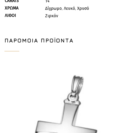
CARATS
14
ΧΡΏΜΑ
Δίχρωμο
,
Λευκό
,
Χρυσό
ΛΊΘΟΙ
Ζιρκόν
ΠΑΡΌΜΟΙΑ ΠΡΟΪΌΝΤΑ