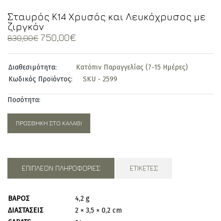
Σταυρός Κ14 Χρυσός και Λευκόχρυσος με
ζιργκόν
Original
Current
750,00
€
830,00
€
price
price
was:
is:
Διαθεσιμότητα:
Κατόπιν Παραγγελίας (7-15 Ημέρες)
830,00€.
750,00€.
Κωδικός Προϊόντος:
SKU - 2599
Ποσότητα:
ΠΡΟΣΘΉΚΗ ΣΤΟ ΚΑΛΆΘΙ
ΕΠΙΠΛΈΟΝ ΠΛΗΡΟΦΟΡΊΕΣ
ΕΤΙΚΈΤΕΣ
ΒΆΡΟΣ
4,2 g
ΔΙΑΣΤΆΣΕΙΣ
2 × 3,5 × 0,2 cm