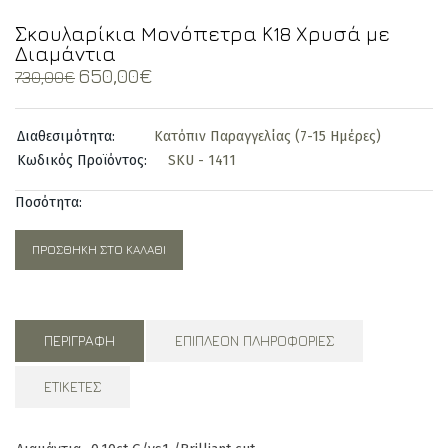
Σκουλαρίκια Mονόπετρα Κ18 Χρυσά με
Διαμάντια
Original
Current
650,00
€
730,00
€
price
price
was:
is:
Διαθεσιμότητα:
Κατόπιν Παραγγελίας (7-15 Ημέρες)
730,00€.
650,00€.
Κωδικός Προϊόντος:
SKU - 1411
Ποσότητα:
ΠΡΟΣΘΉΚΗ ΣΤΟ ΚΑΛΆΘΙ
ΠΕΡΙΓΡΑΦΉ
ΕΠΙΠΛΈΟΝ ΠΛΗΡΟΦΟΡΊΕΣ
ΕΤΙΚΈΤΕΣ