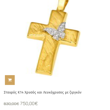
ΠΡΟΣΘΉΚΗ ΣΤΟ ΚΑΛΆΘΙ
Σταυρός Κ14 Χρυσός και Λευκόχρυσος με ζιργκόν
Original
Current
750,00
€
830,00
€
price
price