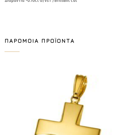
Δι
αμάντια -0.10ct G/vs1 /Brilliant cut
ΠΑΡΌΜΟΙΑ ΠΡΟΪΌΝΤΑ