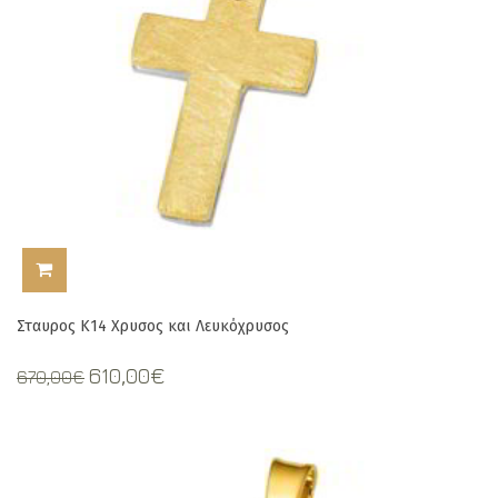
ΠΡΟΣΘΉΚΗ ΣΤΟ ΚΑΛΆΘΙ
Σταυρος Κ14 Χρυσος και Λευκόχρυσος
Original
Current
610,00
€
670,00
€
price
price
was:
is:
670,00€.
610,00€.