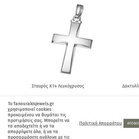
Σταυρός Κ14 Λευκόχρυσος
Δακτυλί
Original
Current
410,00
€
460,00
€
2.225,
Το fanourakisjewels.gr
price
price
χρησιμοποιεί cookies
was:
is:
προκειμένου να θυμάται τις
προτιμήσεις σας. Μπορείτε να
460,00€.
410,00€.
Πολιτική Απορρήτου
ΑΠΟΔΟ
τα αποδεχτείτε ή να τα
απορρίψετε όλα, ή να τα
προσαρμόσετε ανάλογα με τις