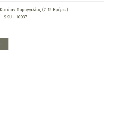
is:
Κατόπιν Παραγγελίας (7-15 Ημέρες)
460,00€.
SKU - 10037
ΘΙ