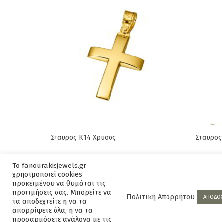
Σταυρος Κ14 Χρυσος
Σταυρος
Original
Current
630,00
€
715,00
€
495,00
Το fanourakisjewels.gr
price
price
χρησιμοποιεί cookies
was:
is:
προκειμένου να θυμάται τις
προτιμήσεις σας. Μπορείτε να
715,00€.
630,00€.
Πολιτική Απορρήτου
ΑΠΟΔΟ
τα αποδεχτείτε ή να τα
απορρίψετε όλα, ή να τα
προσαρμόσετε ανάλογα με τις