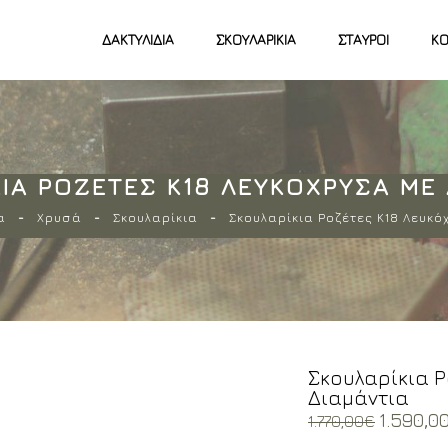
ΔΑΚΤΥΛΊΔΙΑ
ΣΚΟΥΛΑΡΊΚΙΑ
ΣΤΑΥΡΟΊ
ΚΟ
ΙΑ ΡΟΖΈΤΕΣ Κ18 ΛΕΥΚΌΧΡΥΣΑ ΜΕ
α
Χρυσά
Σκουλαρίκια
Σκουλαρίκια Ροζέτες Κ18 Λευκό
Σκουλαρίκια Ρ
Διαμάντια
Origina
1.590,0
1.770,00
€
price