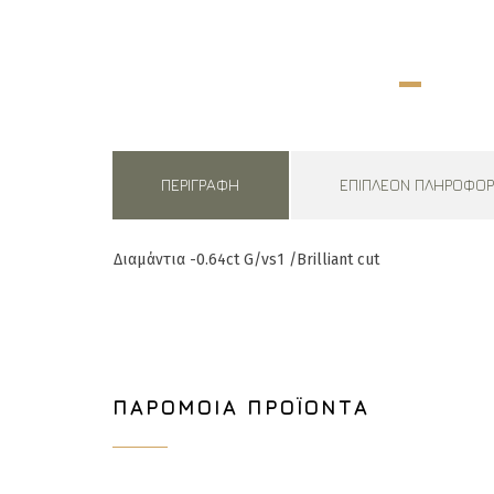
ΠΕΡΙΓΡΑΦΉ
ΕΠΙΠΛΈΟΝ ΠΛΗΡΟΦΟΡ
Δι
αμάντια -0.64ct G/vs1 /Brilliant cut
ΠΑΡΌΜΟΙΑ ΠΡΟΪΌΝΤΑ