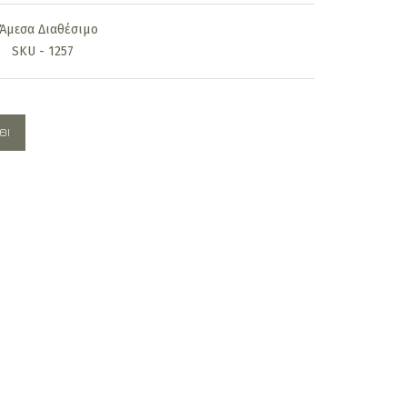
is:
Άμεσα Διαθέσιμο
€.
1.590,00€.
SKU - 1257
ΘΙ