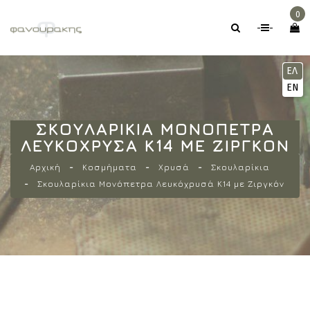
0
-
-
ΕΛ
EN
ΣΚΟΥΛΑΡΊΚΙΑ ΜΟΝΌΠΕΤΡΑ
ΛΕΥΚΌΧΡΥΣΆ Κ14 ΜΕ ΖΙΡΓΚΌΝ
Αρχική
Κοσμήματα
Χρυσά
Σκουλαρίκια
Σκουλαρίκια Μονόπετρα Λευκόχρυσά Κ14 με Ζιργκόν