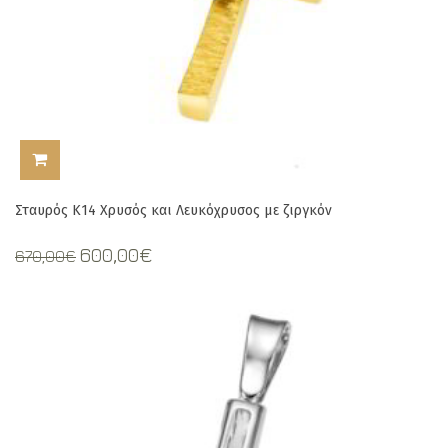
ΠΡΟΣΘΉΚΗ ΣΤΟ ΚΑΛΆΘΙ
Σταυρός Κ14 Χρυσός και Λευκόχρυσος με ζιργκόν
Original
Current
600,00
€
670,00
€
price
price
was:
is:
670,00€.
600,00€.