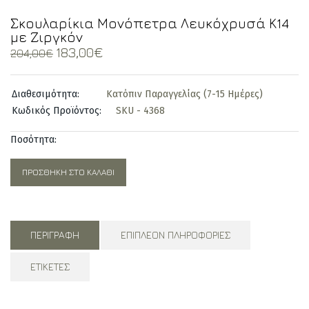
Σκουλαρίκια Μονόπετρα Λευκόχρυσά Κ14
με Ζιργκόν
Original
Current
183,00
€
204,00
€
price
price
was:
is:
Διαθεσιμότητα:
Κατόπιν Παραγγελίας (7-15 Ημέρες)
204,00€.
183,00€.
Κωδικός Προϊόντος:
SKU - 4368
Ποσότητα:
ΠΡΟΣΘΉΚΗ ΣΤΟ ΚΑΛΆΘΙ
ΠΕΡΙΓΡΑΦΉ
ΕΠΙΠΛΈΟΝ ΠΛΗΡΟΦΟΡΊΕΣ
ΕΤΙΚΈΤΕΣ