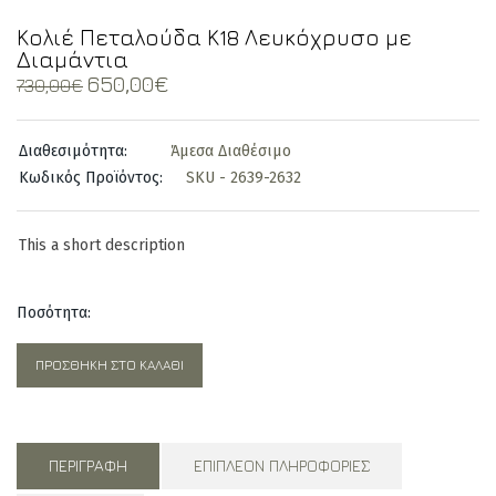
Κολιέ Πεταλούδα Κ18 Λευκόχρυσο με
Διαμάντια
Original
Current
650,00
€
730,00
€
price
price
was:
is:
Διαθεσιμότητα:
Άμεσα Διαθέσιμο
730,00€.
650,00€.
Κωδικός Προϊόντος:
SKU - 2639-2632
This a short description
Ποσότητα:
ΠΡΟΣΘΉΚΗ ΣΤΟ ΚΑΛΆΘΙ
ΠΕΡΙΓΡΑΦΉ
ΕΠΙΠΛΈΟΝ ΠΛΗΡΟΦΟΡΊΕΣ