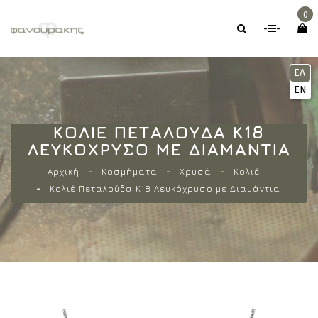
0
-
-
ΕΛ
EN
ΚΟΛΙΈ ΠΕΤΑΛΟΎΔΑ Κ18
ΛΕΥΚΌΧΡΥΣΟ ΜΕ ΔΙΑΜΆΝΤΙΑ
Αρχική
Κοσμήματα
Χρυσά
Κολιέ
Κολιέ Πεταλούδα Κ18 Λευκόχρυσο με Διαμάντια