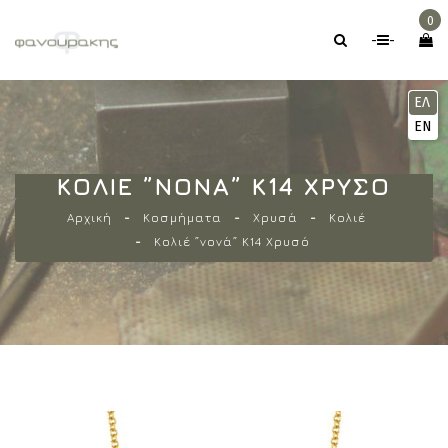
0
-
-
ΕΛ
EN
ΚΟΛΙΈ ”ΝΟΝΆ” Κ14 ΧΡΥΣΌ
Αρχική
Κοσμήματα
Χρυσά
Κολιέ
Κολιέ ”νονά” Κ14 Χρυσό