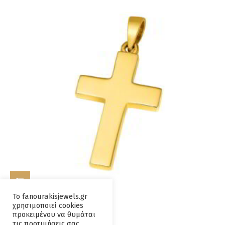
ΠΡΟΣΘΉΚΗ ΣΤΟ ΚΑΛΆΘΙ
Το fanourakisjewels.gr
χρησιμοποιεί cookies
Σταυρος Κ14 Χρυσος
προκειμένου να θυμάται
τις προτιμήσεις σας.