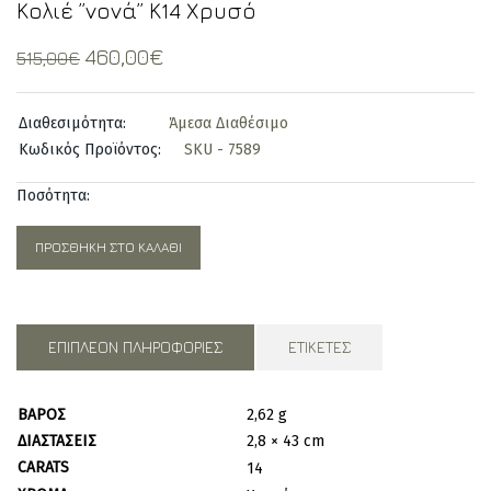
Κολιέ ”νονά” Κ14 Χρυσό
Original
Current
460,00
€
515,00
€
price
price
was:
is:
Διαθεσιμότητα:
Άμεσα Διαθέσιμο
515,00€.
460,00€.
Κωδικός Προϊόντος:
SKU - 7589
Ποσότητα:
ΠΡΟΣΘΉΚΗ ΣΤΟ ΚΑΛΆΘΙ
ΕΠΙΠΛΈΟΝ ΠΛΗΡΟΦΟΡΊΕΣ
ΕΤΙΚΈΤΕΣ
ΒΆΡΟΣ
2,62 g
ΔΙΑΣΤΆΣΕΙΣ
2,8 × 43 cm
CARATS
14