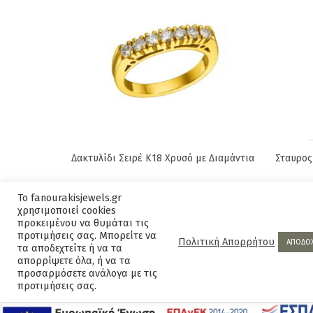
Δακτυλίδι Σειρέ Κ18 Χρυσό με Διαμάντια
Σταυρος
Original
Current
1.990,00
€
2.225,00
€
620,00
Το fanourakisjewels.gr
price
price
χρησιμοποιεί cookies
was:
is:
προκειμένου να θυμάται τις
προτιμήσεις σας. Μπορείτε να
2.225,00€.
1.990,00€.
Πολιτική Απορρήτου
ΑΠΟΔΟ
τα αποδεχτείτε ή να τα
απορρίψετε όλα, ή να τα
προσαρμόσετε ανάλογα με τις
Επικοινωνία
Όροι κα
προτιμήσεις σας.
Πολιτική Απορρήτου
Πολιτικ