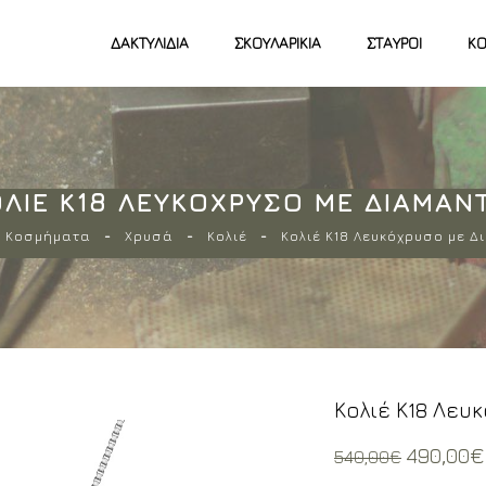
ΔΑΚΤΥΛΊΔΙΑ
ΣΚΟΥΛΑΡΊΚΙΑ
ΣΤΑΥΡΟΊ
ΚΟ
ΛΙΈ Κ18 ΛΕΥΚΌΧΡΥΣΟ ΜΕ ΔΙΑΜΆΝ
Κοσμήματα
Χρυσά
Κολιέ
Κολιέ Κ18 Λευκόχρυσο με Δ
Κολιέ Κ18 Λευ
Origina
490,00
€
540,00
€
price