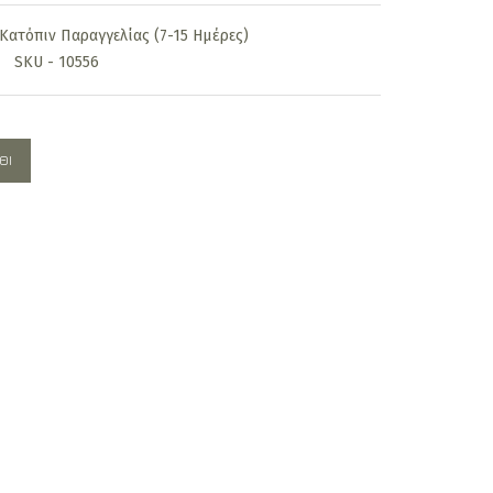
is:
Κατόπιν Παραγγελίας (7-15 Ημέρες)
.
490,00€.
SKU - 10556
ΘΙ