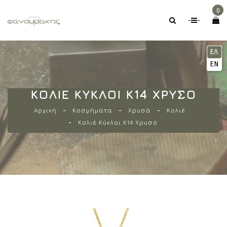
0
-
-
ΕΛ
EN
ΚΟΛΙΈ ΚΎΚΛΟΙ Κ14 ΧΡΥΣΌ
Αρχική
Κοσμήματα
Χρυσά
Κολιέ
Κολιέ Κύκλοι Κ14 Χρυσό