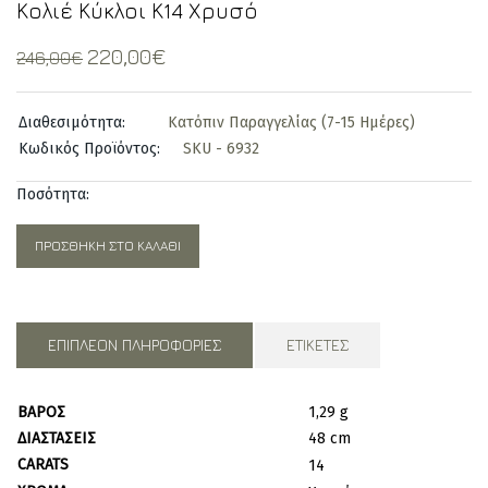
Κολιέ Κύκλοι Κ14 Χρυσό
Original
Current
220,00
€
246,00
€
price
price
was:
is:
Διαθεσιμότητα:
Κατόπιν Παραγγελίας (7-15 Ημέρες)
246,00€.
220,00€.
Κωδικός Προϊόντος:
SKU - 6932
Ποσότητα:
ΠΡΟΣΘΉΚΗ ΣΤΟ ΚΑΛΆΘΙ
ΕΠΙΠΛΈΟΝ ΠΛΗΡΟΦΟΡΊΕΣ
ΕΤΙΚΈΤΕΣ
ΒΆΡΟΣ
1,29 g
ΔΙΑΣΤΆΣΕΙΣ
48 cm
CARATS
14