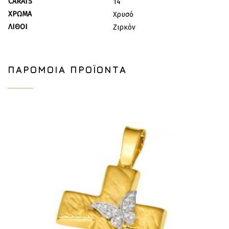
CARATS
14
ΧΡΏΜΑ
Χρυσό
ΛΊΘΟΙ
Ζιρκόν
ΠΑΡΌΜΟΙΑ ΠΡΟΪΌΝΤΑ