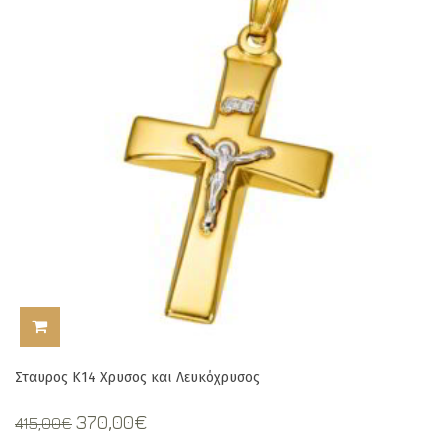
ΠΡΟΣΘΉΚΗ ΣΤΟ ΚΑΛΆΘΙ
Σταυρος Κ14 Χρυσος και Λευκόχρυσος
Original
Current
370,00
€
415,00
€
price
price