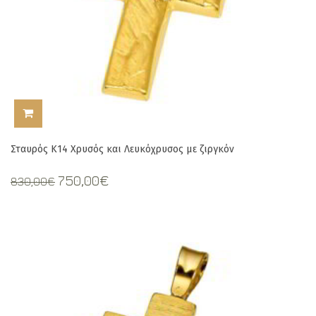
ΠΡΟΣΘΉΚΗ ΣΤΟ ΚΑΛΆΘΙ
Σταυρός Κ14 Χρυσός και Λευκόχρυσος με ζιργκόν
Original
Current
750,00
€
830,00
€
price
price
was:
is:
830,00€.
750,00€.