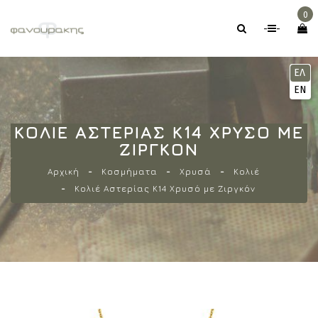
0
-
-
ΕΛ
EN
ΚΟΛΙΈ ΑΣΤΕΡΊΑΣ Κ14 ΧΡΥΣΌ ΜΕ
ΖΙΡΓΚΌΝ
Αρχική
Κοσμήματα
Χρυσά
Κολιέ
Κολιέ Αστερίας Κ14 Χρυσό με Ζιργκόν