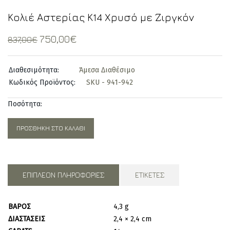
Κολιέ Αστερίας Κ14 Χρυσό με Ζιργκόν
Original
Current
750,00
€
837,00
€
price
price
was:
is:
Διαθεσιμότητα:
Άμεσα Διαθέσιμο
837,00€.
750,00€.
Κωδικός Προϊόντος:
SKU - 941-942
Ποσότητα:
ΠΡΟΣΘΉΚΗ ΣΤΟ ΚΑΛΆΘΙ
ΕΠΙΠΛΈΟΝ ΠΛΗΡΟΦΟΡΊΕΣ
ΕΤΙΚΈΤΕΣ
ΒΆΡΟΣ
4,3 g
ΔΙΑΣΤΆΣΕΙΣ
2,4 × 2,4 cm