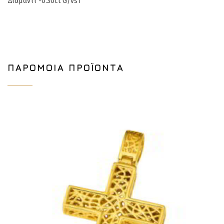
Διαμάντι -0.30ct G/vs1
ΠΑΡΌΜΟΙΑ ΠΡΟΪΌΝΤΑ