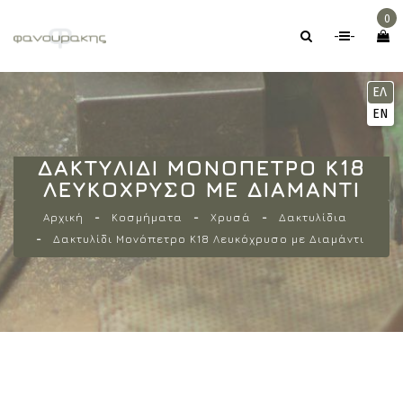
0
-
-
ΕΛ
EN
ΔΑΚΤΥΛΊΔΙ ΜΟΝΌΠΕΤΡΟ Κ18
ΛΕΥΚΌΧΡΥΣΟ ΜΕ ΔΙΑΜΆΝΤΙ
Αρχική
Κοσμήματα
Χρυσά
Δακτυλίδια
Δακτυλίδι Μονόπετρο Κ18 Λευκόχρυσο με Διαμάντι