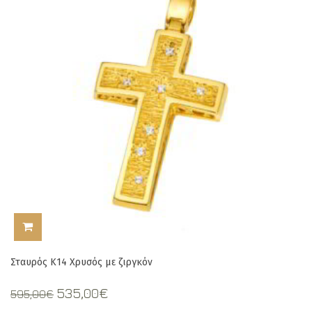
ΠΡΟΣΘΉΚΗ ΣΤΟ ΚΑΛΆΘΙ
Σταυρός Κ14 Χρυσός με ζιργκόν
Original
Current
535,00
€
595,00
€
price
price