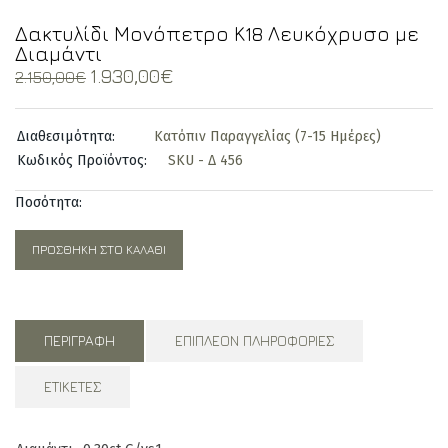
Δακτυλίδι Μονόπετρο Κ18 Λευκόχρυσο με
Διαμάντι
Original
Current
1.930,00
€
2.150,00
€
price
price
was:
is:
Διαθεσιμότητα:
Κατόπιν Παραγγελίας (7-15 Ημέρες)
2.150,00€.
1.930,00€.
Κωδικός Προϊόντος:
SKU - Δ 456
Ποσότητα:
ΠΡΟΣΘΉΚΗ ΣΤΟ ΚΑΛΆΘΙ
ΠΕΡΙΓΡΑΦΉ
ΕΠΙΠΛΈΟΝ ΠΛΗΡΟΦΟΡΊΕΣ
ΕΤΙΚΈΤΕΣ