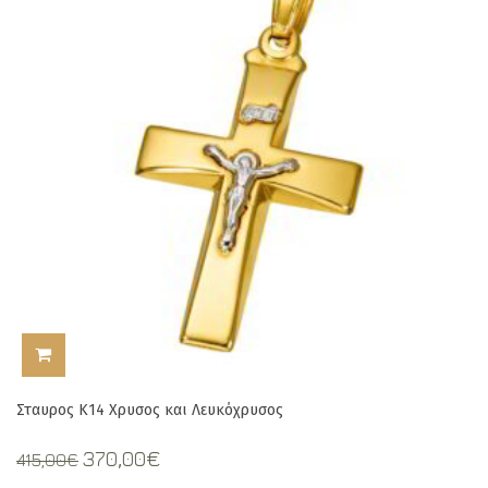
ΠΡΟΣΘΉΚΗ ΣΤΟ ΚΑΛΆΘΙ
Σταυρος Κ14 Χρυσος και Λευκόχρυσος
Original
Current
370,00
€
415,00
€
price
price