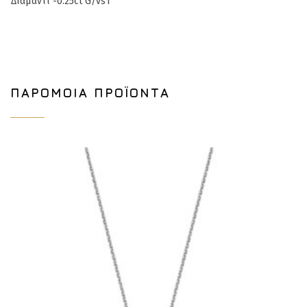
Διαμάντι -0.25ct G/vs1
ΠΑΡΌΜΟΙΑ ΠΡΟΪΌΝΤΑ