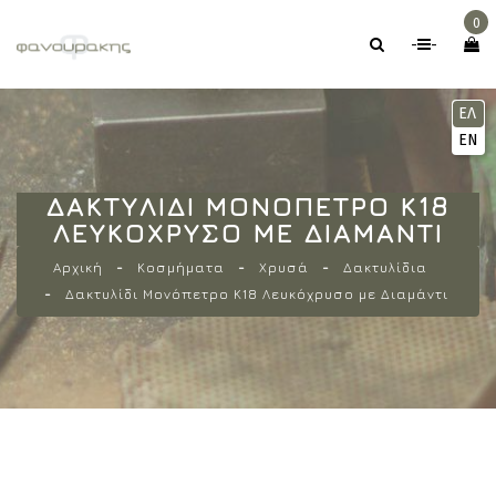
0
-
-
ΕΛ
EN
ΔΑΚΤΥΛΊΔΙ ΜΟΝΌΠΕΤΡΟ Κ18
ΛΕΥΚΌΧΡΥΣΟ ΜΕ ΔΙΑΜΆΝΤΙ
Αρχική
Κοσμήματα
Χρυσά
Δακτυλίδια
Δακτυλίδι Μονόπετρο Κ18 Λευκόχρυσο με Διαμάντι