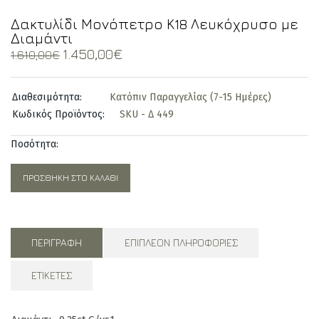
Δακτυλίδι Μονόπετρο Κ18 Λευκόχρυσο με
Διαμάντι
Original
Current
1.450,00
€
1.610,00
€
price
price
was:
is:
Διαθεσιμότητα:
Κατόπιν Παραγγελίας (7-15 Ημέρες)
1.610,00€.
1.450,00€.
Κωδικός Προϊόντος:
SKU - Δ 449
Ποσότητα:
ΠΡΟΣΘΉΚΗ ΣΤΟ ΚΑΛΆΘΙ
ΠΕΡΙΓΡΑΦΉ
ΕΠΙΠΛΈΟΝ ΠΛΗΡΟΦΟΡΊΕΣ
ΕΤΙΚΈΤΕΣ