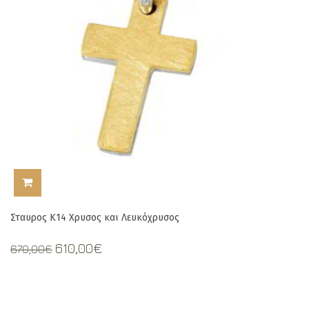
ΠΡΟΣΘΉΚΗ ΣΤΟ ΚΑΛΆΘΙ
Σταυρος Κ14 Χρυσος και Λευκόχρυσος
Original
Current
610,00
€
670,00
€
price
price
was:
is:
670,00€.
610,00€.