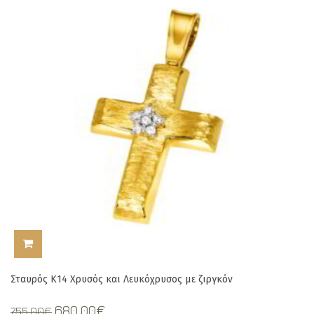
ΠΡΟΣΘΉΚΗ ΣΤΟ ΚΑΛΆΘΙ
Σταυρός Κ14 Χρυσός και Λευκόχρυσος με ζιργκόν
Original
Current
680,00
€
755,00
€