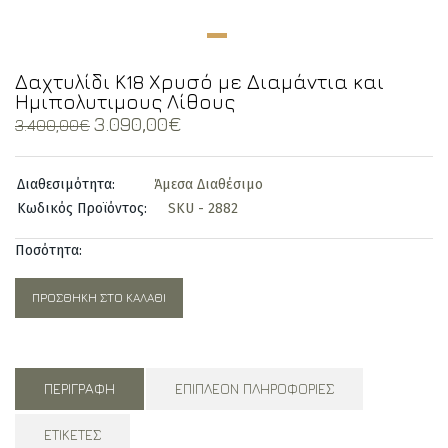
Δαχτυλίδι Κ18 Χρυσό με Διαμάντια και
Ημιπολυτιμους Λίθους
Original
Current
3.090,00
€
3.400,00
€
price
price
was:
is:
Διαθεσιμότητα:
Άμεσα Διαθέσιμο
3.400,00€.
3.090,00€.
Κωδικός Προϊόντος:
SKU - 2882
Ποσότητα:
ΠΡΟΣΘΉΚΗ ΣΤΟ ΚΑΛΆΘΙ
ΠΕΡΙΓΡΑΦΉ
ΕΠΙΠΛΈΟΝ ΠΛΗΡΟΦΟΡΊΕΣ
ΕΤΙΚΈΤΕΣ