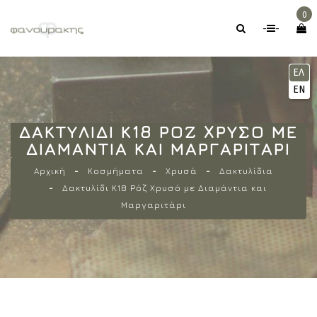
0
-
-
ΕΛ
EN
ΔΑΚΤΥΛΊΔΙ Κ18 ΡΌΖ XΡΥΣΌ ΜΕ
ΔΙΑΜΆΝΤΙΑ ΚΑΙ ΜΑΡΓΑΡΙΤΆΡΙ
Αρχική
Κοσμήματα
Χρυσά
Δακτυλίδια
Δακτυλίδι Κ18 Ρόζ Xρυσό με Διαμάντια και
Μαργαριτάρι