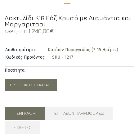
Δακτυλίδι Κ18 Ρόζ Xρυσό με Διαμάντια και
Μαργαριτάρι
Original
Current
1.240,00
€
1.380,00
€
price
price
was:
is:
Διαθεσιμότητα:
Κατόπιν Παραγγελίας (7-15 Ημέρες)
1.380,00€.
1.240,00€.
Κωδικός Προϊόντος:
SKU - 1217
Ποσότητα:
ΠΡΟΣΘΉΚΗ ΣΤΟ ΚΑΛΆΘΙ
ΠΕΡΙΓΡΑΦΉ
ΕΠΙΠΛΈΟΝ ΠΛΗΡΟΦΟΡΊΕΣ
ΕΤΙΚΈΤΕΣ