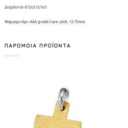
Διαμάντια-0.12ct G/vs1
Μαργαριτάρι-AAA grade/rare pink, 12.75mm
ΠΑΡΌΜΟΙΑ ΠΡΟΪΌΝΤΑ