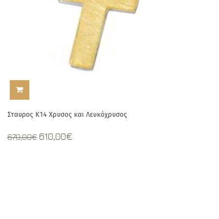
ΠΡΟΣΘΉΚΗ ΣΤΟ ΚΑΛΆΘΙ
Σταυρος Κ14 Χρυσος και Λευκόχρυσος
Original
Current
610,00
€
670,00
€
price
price
was:
is:
670,00€.
610,00€.