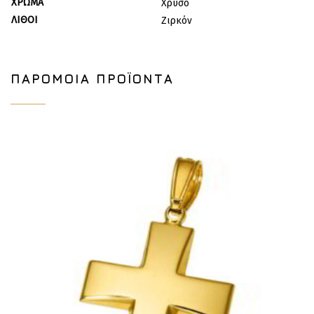
ΧΡΏΜΑ
Χρυσό
ΛΊΘΟΙ
Ζιρκόν
ΠΑΡΌΜΟΙΑ ΠΡΟΪΌΝΤΑ