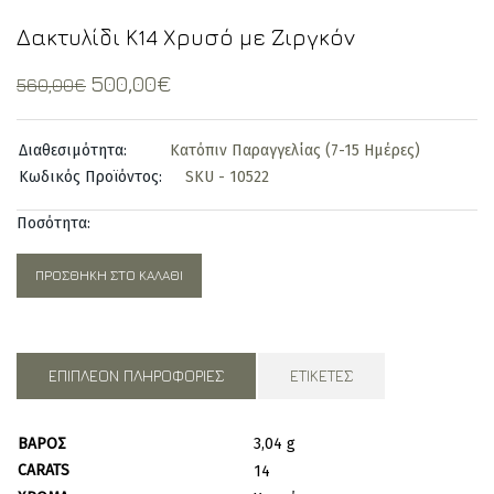
Δακτυλίδι Κ14 Χρυσό με Ζιργκόν
Original
Current
500,00
€
560,00
€
price
price
was:
is:
Διαθεσιμότητα:
Κατόπιν Παραγγελίας (7-15 Ημέρες)
560,00€.
500,00€.
Κωδικός Προϊόντος:
SKU - 10522
Ποσότητα:
ΠΡΟΣΘΉΚΗ ΣΤΟ ΚΑΛΆΘΙ
ΕΠΙΠΛΈΟΝ ΠΛΗΡΟΦΟΡΊΕΣ
ΕΤΙΚΈΤΕΣ
ΒΆΡΟΣ
3,04 g
CARATS
14