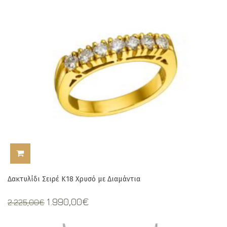
ΠΡΟΣΘΉΚΗ ΣΤΟ ΚΑΛΆΘΙ
Δακτυλίδι Σειρέ Κ18 Χρυσό με Διαμάντια
Original
Current
1.990,00
€
2.225,00
€
price
price
was:
is: