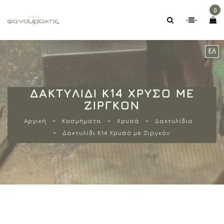
0
-
-
ΕΛ
ΔΑΚΤΥΛΊΔΙ Κ14 ΧΡΥΣΌ ΜΕ
ΖΙΡΓΚΌΝ
Αρχική
Κοσμήματα
Χρυσά
Δακτυλίδια
Δακτυλίδι Κ14 Χρυσό με Ζιργκόν