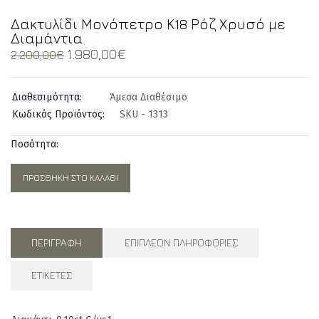
Δακτυλίδι Μονόπετρο Κ18 Ρόζ Χρυσό με
Διαμάντια
Original
Current
1.980,00
€
2.200,00
€
price
price
was:
is:
Διαθεσιμότητα:
Άμεσα Διαθέσιμο
2.200,00€.
1.980,00€.
Κωδικός Προϊόντος:
SKU - 1313
Ποσότητα:
ΠΡΟΣΘΉΚΗ ΣΤΟ ΚΑΛΆΘΙ
ΠΕΡΙΓΡΑΦΉ
ΕΠΙΠΛΈΟΝ ΠΛΗΡΟΦΟΡΊΕΣ
ΕΤΙΚΈΤΕΣ