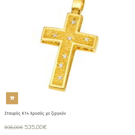
ΠΡΟΣΘΉΚΗ ΣΤΟ ΚΑΛΆΘΙ
Σταυρός Κ14 Χρυσός με ζιργκόν
Original
Current
535,00
€
595,00
€
price
price