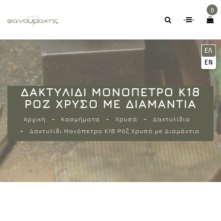
0
-
-
ΕΛ
EN
ΔΑΚΤΥΛΊΔΙ ΜΟΝΌΠΕΤΡΟ Κ18
ΡΌΖ ΧΡΥΣΌ ΜΕ ΔΙΑΜΆΝΤΙΑ
Αρχική
Κοσμήματα
Χρυσά
Δακτυλίδια
Δακτυλίδι Μονόπετρο Κ18 Ρόζ Χρυσό με Διαμάντια