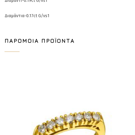
Διαμάντι-0.19ct G/vs1
Διαμάντια-0.17ct G/vs1
ΠΑΡΌΜΟΙΑ ΠΡΟΪΌΝΤΑ