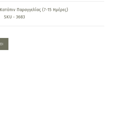
is:
Κατόπιν Παραγγελίας (7-15 Ημέρες)
.
390,00€.
SKU - 3683
ΘΙ