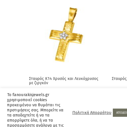
Σταυρός Κ14 Χρυσός και Λευκόχρυσος
Σταυρός
με ζιργκόν
Original
Current
680,00
€
755,00
€
465,00
Το fanourakisjewels.gr
price
price
χρησιμοποιεί cookies
was:
is:
προκειμένου να θυμάται τις
προτιμήσεις σας. Μπορείτε να
755,00€.
680,00€.
Πολιτική Απορρήτου
ΑΠΟΔΟ
τα αποδεχτείτε ή να τα
απορρίψετε όλα, ή να τα
προσαρμόσετε ανάλογα με τις