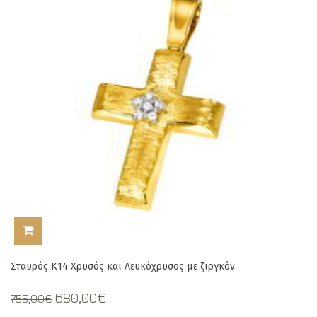
ΠΡΟΣΘΉΚΗ ΣΤΟ ΚΑΛΆΘΙ
Σταυρός Κ14 Χρυσός και Λευκόχρυσος με ζιργκόν
Original
Current
680,00
€
755,00
€
price
price