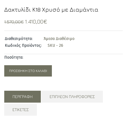
Δακτυλίδι Κ18 Χρυσό με Διαμάντια
Original
Current
1.410,00
€
1.570,00
€
price
price
was:
is:
Διαθεσιμότητα:
Άμεσα Διαθέσιμο
1.570,00€.
1.410,00€.
Κωδικός Προϊόντος:
SKU - 26
Ποσότητα:
ΠΡΟΣΘΉΚΗ ΣΤΟ ΚΑΛΆΘΙ
ΠΕΡΙΓΡΑΦΉ
ΕΠΙΠΛΈΟΝ ΠΛΗΡΟΦΟΡΊΕΣ
ΕΤΙΚΈΤΕΣ