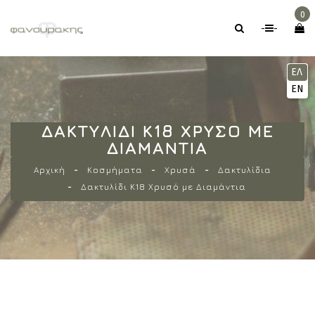
0
-
-
ΕΛ
EN
ΔΑΚΤΥΛΊΔΙ Κ18 ΧΡΥΣΌ ΜΕ
ΔΙΑΜΆΝΤΙΑ
Αρχική
Κοσμήματα
Χρυσά
Δακτυλίδια
Δακτυλίδι Κ18 Χρυσό με Διαμάντια