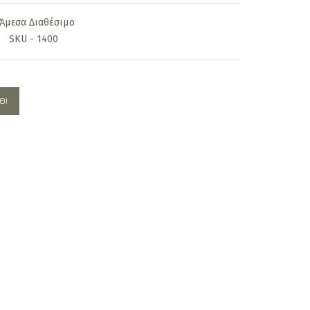
is:
Άμεσα Διαθέσιμο
0€.
2.760,00€.
SKU - 1400
ΘΙ