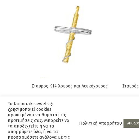
Σταυρος Κ14 Χρυσος και Λευκόχρυσος
Σταυρός
Original
Current
445,00
€
495,00
€
595,00
Το fanourakisjewels.gr
price
price
χρησιμοποιεί cookies
was:
is:
προκειμένου να θυμάται τις
προτιμήσεις σας. Μπορείτε να
495,00€.
445,00€.
Πολιτική Απορρήτου
ΑΠΟΔΟ
τα αποδεχτείτε ή να τα
απορρίψετε όλα, ή να τα
προσαρμόσετε ανάλογα με τις