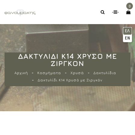
0
-
-
ΕΛ
EN
ΔΑΚΤΥΛΊΔΙ Κ14 ΧΡΥΣΌ ΜΕ
ΖΙΡΓΚΌΝ
Αρχική
Κοσμήματα
Χρυσά
Δακτυλίδια
Δακτυλίδι Κ14 Χρυσό με Ζιργκόν