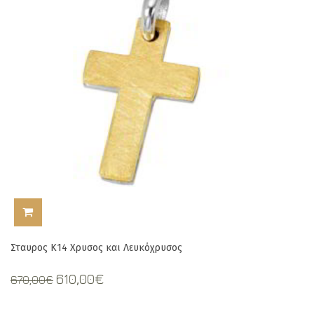
ΠΡΟΣΘΉΚΗ ΣΤΟ ΚΑΛΆΘΙ
Σταυρος Κ14 Χρυσος και Λευκόχρυσος
Original
Current
610,00
€
670,00
€
price
price
was:
is: