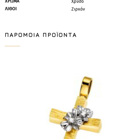
ΧΡΏΜΑ
Χρυσό
ΛΊΘΟΙ
Ζιρκόν
ΠΑΡΌΜΟΙΑ ΠΡΟΪΌΝΤΑ