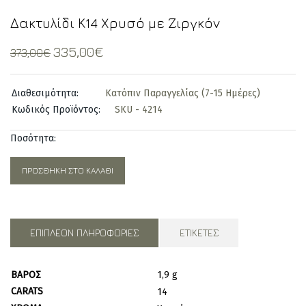
Δακτυλίδι Κ14 Χρυσό με Ζιργκόν
Original
Current
335,00
€
373,00
€
price
price
was:
is:
Διαθεσιμότητα:
Κατόπιν Παραγγελίας (7-15 Ημέρες)
373,00€.
335,00€.
Κωδικός Προϊόντος:
SKU - 4214
Ποσότητα:
ΠΡΟΣΘΉΚΗ ΣΤΟ ΚΑΛΆΘΙ
ΕΠΙΠΛΈΟΝ ΠΛΗΡΟΦΟΡΊΕΣ
ΕΤΙΚΈΤΕΣ
ΒΆΡΟΣ
1,9 g
CARATS
14