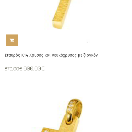
ΠΡΟΣΘΉΚΗ ΣΤΟ ΚΑΛΆΘΙ
Σταυρός Κ14 Χρυσός και Λευκόχρυσος με ζιργκόν
Original
Current
600,00
€
670,00
€
price
price
was:
is:
670,00€.
600,00€.