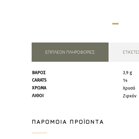
ΕΠΙΠΛΈΟΝ ΠΛΗΡΟΦΟΡΊΕΣ
ΕΤΙΚΈΤΕ
ΒΆΡΟΣ
3,9 g
CARATS
14
ΧΡΏΜΑ
Χρυσό
ΛΊΘΟΙ
Ζιρκόν
ΠΑΡΌΜΟΙΑ ΠΡΟΪΌΝΤΑ