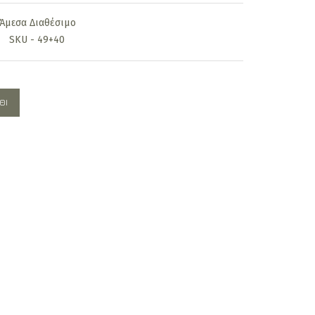
is:
Άμεσα Διαθέσιμο
650,00€.
SKU - 49+40
ΘΙ