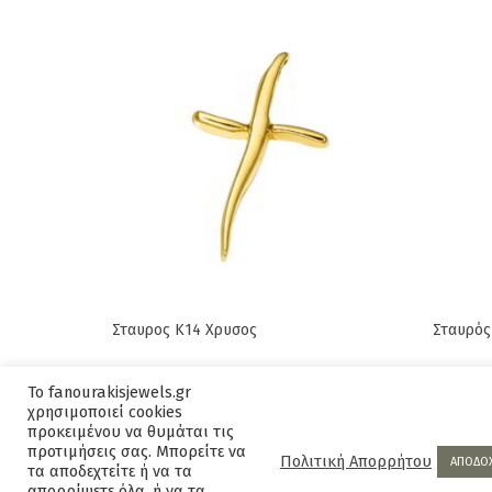
Σταυρος Κ14 Χρυσος
Σταυρός
Original
Current
610,00
€
680,00
€
505,00
Το fanourakisjewels.gr
price
price
χρησιμοποιεί cookies
was:
is:
προκειμένου να θυμάται τις
προτιμήσεις σας. Μπορείτε να
680,00€.
610,00€.
Πολιτική Απορρήτου
ΑΠΟΔΟ
τα αποδεχτείτε ή να τα
απορρίψετε όλα, ή να τα