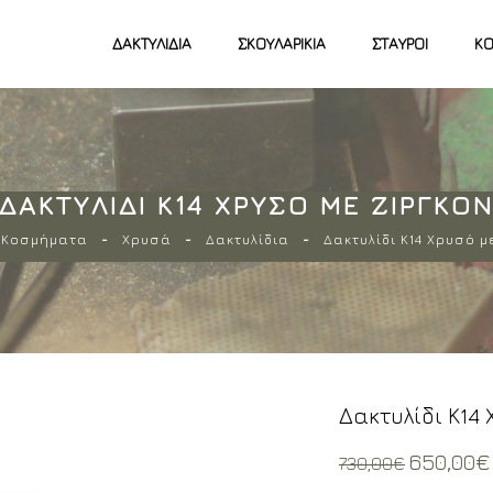
ΔΑΚΤΥΛΊΔΙΑ
ΣΚΟΥΛΑΡΊΚΙΑ
ΣΤΑΥΡΟΊ
ΚΟ
ΔΑΚΤΥΛΊΔΙ Κ14 ΧΡΥΣΌ ΜΕ ΖΙΡΓΚΌ
Κοσμήματα
Χρυσά
Δακτυλίδια
Δακτυλίδι Κ14 Χρυσό μ
Δακτυλίδι Κ14
Original
650,00
€
730,00
€
price