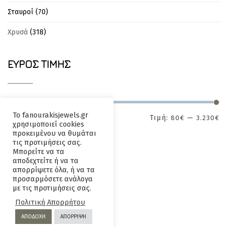
Σταυροί
(70)
Χρυσά
(318)
ΕΎΡΟΣ ΤΙΜΉΣ
Το fanourakisjewels.gr
Τιμή:
—
80€
3.230€
ΕΦΑΡΜΟΓΉ
χρησιμοποιεί cookies
προκειμένου να θυμάται
τις προτιμήσεις σας.
Μπορείτε να τα
αποδεχτείτε ή να τα
απορρίψετε όλα, ή να τα
προσαρμόσετε ανάλογα
με τις προτιμήσεις σας.
Επικοινωνία
Όροι και
Πολιτική Απορρήτου
Προϋποθέσεις
ΑΠΟΔΟΧΗ
ΑΠΟΡΡΙΨΗ
Πολιτική
Πολιτική