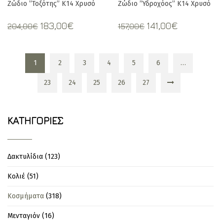
Zώδιο ”Τοξότης” Κ14 Χρυσό
Zώδιο ”Υδροχόος” Κ14 Χρυσό
Original
Current
Original
Current
183,00
€
141,00
€
204,00
€
157,00
€
price
price
price
price
was:
is:
was:
is:
204,00€.
183,00€.
157,00€.
141,00€.
1
2
3
4
5
6
…
23
24
25
26
27
ΚΑΤΗΓΟΡΊΕΣ
Δακτυλίδια
(123)
Κολιέ
(51)
Κοσμήματα
(318)
Μενταγιόν
(16)