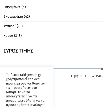
Παραμάνες
(6)
Σκουλαρίκια
(42)
Σταυροί
(70)
Χρυσά
(318)
ΕΎΡΟΣ ΤΙΜΉΣ
Το fanourakisjewels.gr
Τιμή:
—
80€
4.350€
ΕΦΑΡΜΟΓΉ
χρησιμοποιεί cookies
προκειμένου να θυμάται
τις προτιμήσεις σας.
Μπορείτε να τα
αποδεχτείτε ή να τα
απορρίψετε όλα, ή να τα
προσαρμόσετε ανάλογα