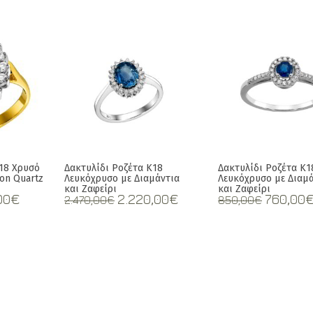
Κ18 Xρυσό
Δακτυλίδι Ροζέτα Κ18
Δακτυλίδι Ροζέτα Κ1
on Quartz
Λευκόχρυσο με Διαμάντια
Λευκόχρυσο με Διαμ
και Ζαφείρι
και Ζαφείρι
nal
Current
Original
Current
Origina
00
€
2.220,00
€
760,00
2.470,00
€
850,00
€
price
price
price
price
is:
was:
is:
was:
00€.
1.000,00€.
2.470,00€.
2.220,00€.
850,00€