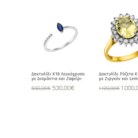
Δακτυλίδι Κ18 Λευκόχρυσο
Δακτυλίδι Ρόζετα 
με Διαμάντια και Ζαφείρι
με Ζιργκόν και Lem
Original
Current
Origi
530,00
€
1.000,
590,00
€
1.120,00
€
price
price
price
was:
is:
was:
590,00€.
530,00€.
1.120,