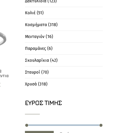
Δακτυλίδια
(123)
Κολιέ
(51)
Κοσμήματα
(318)
Μενταγιόν
(16)
Παραμάνες
(6)
Σκουλαρίκια
(42)
8
Σταυροί
(70)
άντια
l
Current
€
Χρυσά
(318)
price
is:
ΕΎΡΟΣ ΤΙΜΉΣ
.
760,00€.