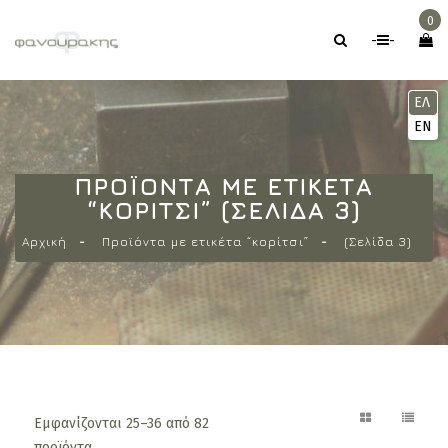
0
-
-
ΕΛ
EN
ΠΡΟΪΌΝΤΑ ΜΕ ΕΤΙΚΈΤΑ
“ΚΟΡΊΤΣΙ” (ΣΕΛΊΔΑ 3)
Αρχική
Προϊόντα με ετικέτα “κορίτσι”
(Σελίδα 3)
Εμφανίζονται 25–36 από 82
προϊόντα