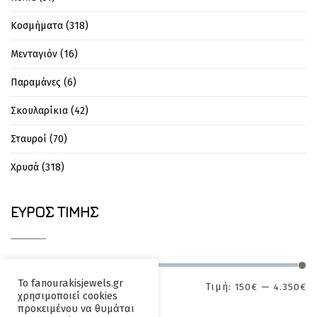
Κοσμήματα
(318)
Μενταγιόν
(16)
Παραμάνες
(6)
Σκουλαρίκια
(42)
Σταυροί
(70)
Χρυσά
(318)
ΕΎΡΟΣ ΤΙΜΉΣ
Το fanourakisjewels.gr
Τιμή:
—
150€
4.350€
ΕΦΑΡΜΟΓΉ
χρησιμοποιεί cookies
προκειμένου να θυμάται