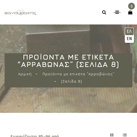
0
-
-
ΕΛ
EN
ΠΡΟΪΌΝΤΑ ΜΕ ΕΤΙΚΈΤΑ
“ΑΡΡΑΒΏΝΑΣ” (ΣΕΛΊΔΑ 8)
Αρχική
Προϊόντα με ετικέτα “Αρραβώνας”
(Σελίδα 8)
Εμφανίζονται 85–96 από