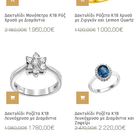
Δακτυλίδι Μονόπετρο Κ18 Ρόζ
Δακτυλίδι Ρόζετα Κ18 Xρυσό
Χρυσό με Διαμάντια
με Ζιργκόν και Lemon Quartz
Original
Current
Original
Curr
1.960,00
€
1.000,00
€
2.180,00
€
1.120,00
€
price
price
price
price
was:
is:
was:
is:
2.180,00€.
1.960,00€.
1.120,00€.
1.000,
ΠΡΟΣΘΉΚΗ ΣΤΟ ΚΑΛΆΘΙ
ΠΡΟΣΘΉΚΗ ΣΤΟ ΚΑΛΆΘΙ
Δακτυλίδι Ροζέτα Κ18
Δακτυλίδι Ροζέτα Κ18
Λευκόχρυσο με Διαμάντια
Λευκόχρυσο με Διαμάντια και
Ζαφείρι
Original
Current
Original
Curr
1.780,00
€
2.220,00
€
1.980,00
€
2.470,00
€
price
price
price
pric