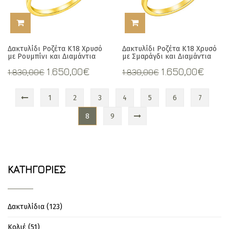
ΠΡΟΣΘΉΚΗ ΣΤΟ ΚΑΛΆΘΙ
ΠΡΟΣΘΉΚΗ ΣΤΟ ΚΑΛΆΘΙ
Δακτυλίδι Ροζέτα Κ18 Χρυσό
Δακτυλίδι Ροζέτα Κ18 Χρυσό
με Ρουμπίνι και Διαμάντια
με Σμαράγδι και Διαμάντια
Original
Current
Original
Curr
1.650,00
€
1.650,00
€
1.830,00
€
1.830,00
€
price
price
price
pric
was:
is:
was:
is:
1
2
3
4
5
6
7
1.830,00€.
1.650,00€.
1.830,00€.
1.650
8
9
ΚΑΤΗΓΟΡΊΕΣ
Δακτυλίδια
(123)
Κολιέ
(51)